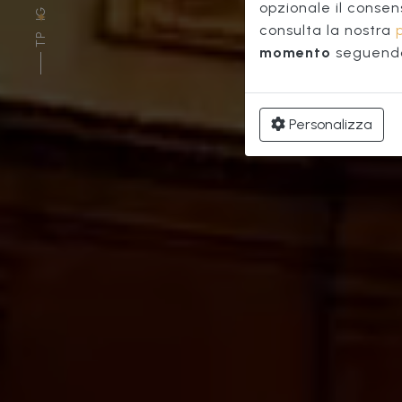
Pal
opzionale il consen
IG
consulta la nostra
TP
momento
seguendo 
Personalizza