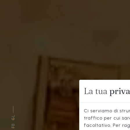
La tua
priv
Ci serviamo di strum
GL
traffico per cui sa
facoltativo. Per rag
FB