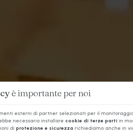
CUCINA
acy
è importante per noi
TIPICA
enti esterni di partner selezionati per il monitoraggio 
rebbe necessario installare
cookie di terze parti
in mo
ioni di
protezione e sicurezza
richiediamo anche in vi