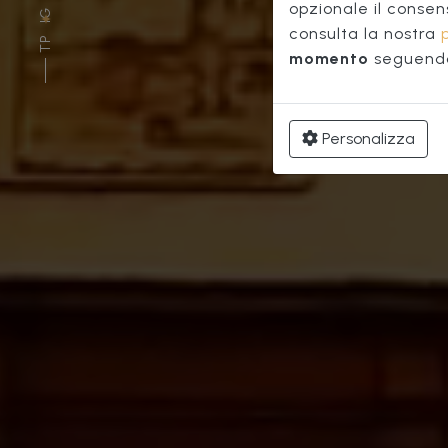
opzionale il consen
IG
consulta la nostra
TP
momento
seguendo 
Personalizza