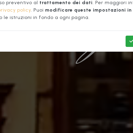
Firenze
TURISTIC
so preventivo al
trattamento dei dati
. Per maggiori i
privacy policy
. Puoi
modificare queste impostazioni in 
le istruzioni in fondo a ogni pagina.