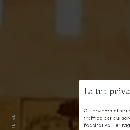
La tua
priv
Ci serviamo di strum
GL
traffico per cui sa
facoltativo. Per rag
FB