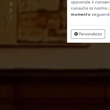
Pal
opzionale il consen
IG
consulta la nostra
TP
momento
seguendo 
Personalizza