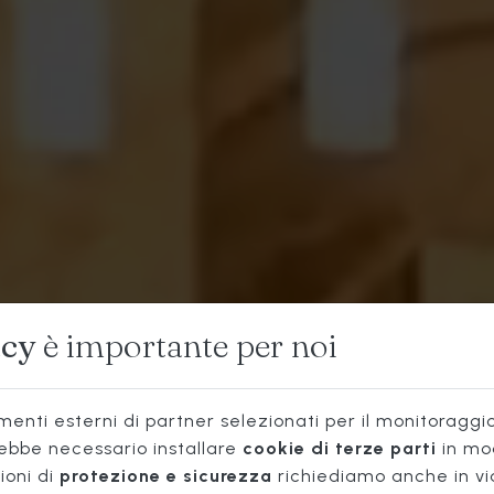
OSTERIA
acy
è importante per noi
TIPICA
enti esterni di partner selezionati per il monitoraggio 
rebbe necessario installare
cookie di terze parti
in mo
ioni di
protezione e sicurezza
richiediamo anche in vi