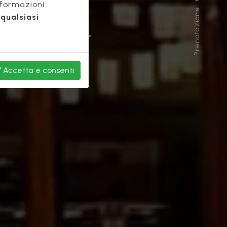
Prenotazione: +39 055 289 080
chio
nformazioni
qualsiasi
Accetta
e consenti