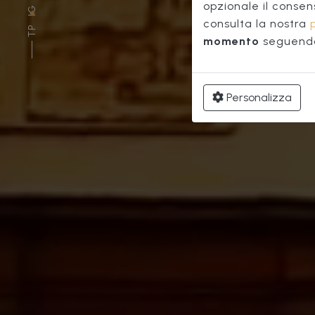
opzionale il consen
IG
consulta la nostra
TP
momento
seguendo 
Personalizza