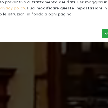
Centro di
TURISTIC
so preventivo al
trattamento dei dati
. Per maggiori i
privacy policy
. Puoi
modificare queste impostazioni in 
le istruzioni in fondo a ogni pagina.