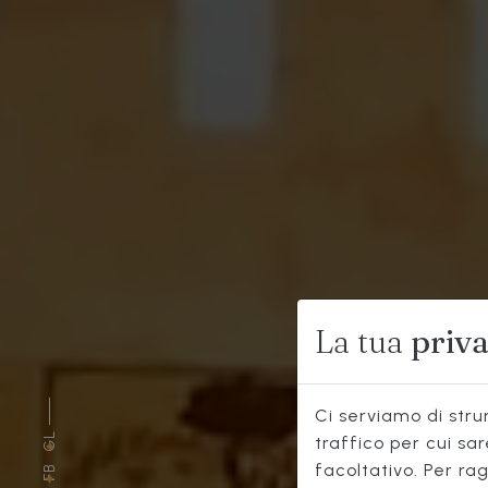
La tua
priv
Ci serviamo di strum
GL
traffico per cui sa
facoltativo. Per rag
FB