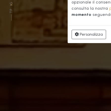
opzionale il consen
IG
consulta la nostra
TP
momento
seguendo 
Personalizza