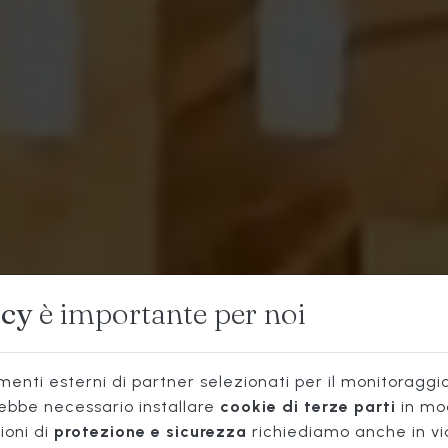
OSTERIA
acy
è importante per noi
TIPICA
enti esterni di partner selezionati per il monitoraggio 
rebbe necessario installare
cookie di terze parti
in mo
ioni di
protezione e sicurezza
richiediamo anche in vi