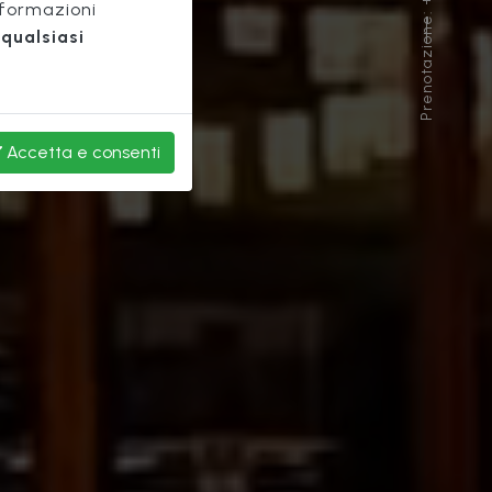
Prenotazione: +39 055 289 080
nformazioni
qualsiasi
Accetta
e consenti