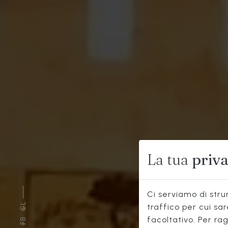
La tua
priv
Ci serviamo di strum
GL
traffico per cui sa
facoltativo. Per rag
FB