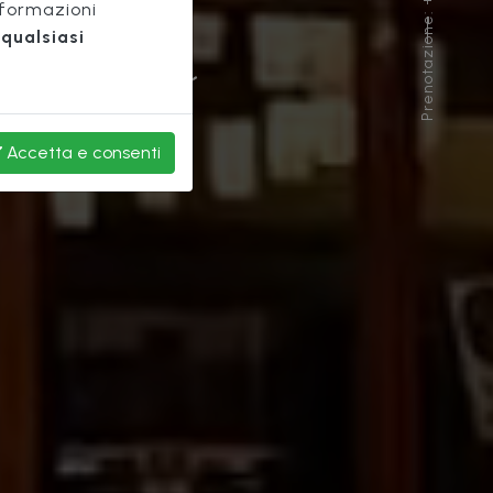
Prenotazione: +39 055 289 080
chio
nformazioni
qualsiasi
Accetta
e consenti