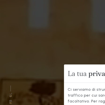
R
La tua
priv
Ci serviamo di strum
GL
traffico per cui sa
facoltativo. Per rag
FB