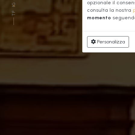
Pal
opzionale il consen
IG
consulta la nostra
TP
momento
seguendo 
Personalizza