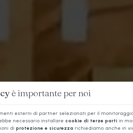
ISTORANT
acy
è importante per noi
TIPICO
enti esterni di partner selezionati per il monitoraggio 
rebbe necessario installare
cookie di terze parti
in mo
ioni di
protezione e sicurezza
richiediamo anche in vi