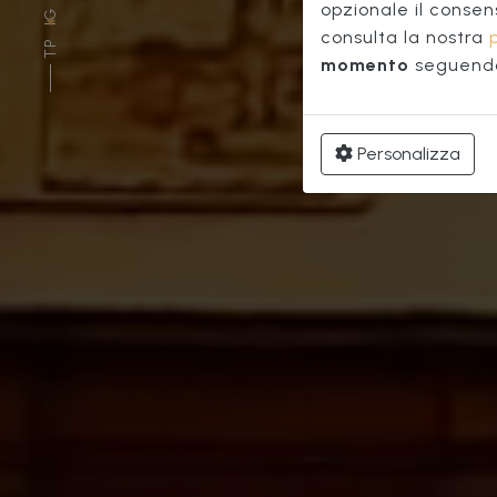
Ce
opzionale il consen
IG
consulta la nostra
TP
momento
seguendo 
Personalizza