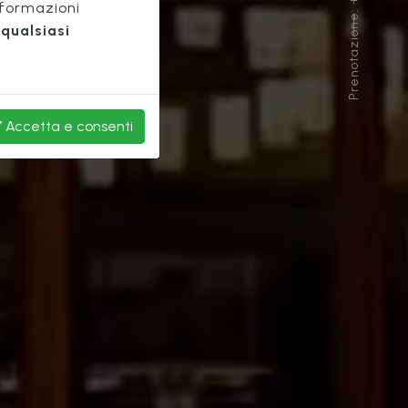
Prenotazione: +39 055 289 080
ico
nformazioni
qualsiasi
Accetta
e consenti