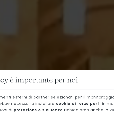
ISTORANT
acy
è importante per noi
TIPICO
enti esterni di partner selezionati per il monitoraggio 
rebbe necessario installare
cookie di terze parti
in mo
ioni di
protezione e sicurezza
richiediamo anche in vi