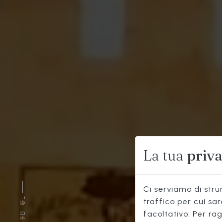
R
La tua
priv
Ci serviamo di strum
GL
traffico per cui sa
facoltativo. Per rag
FB